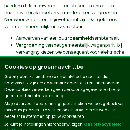
handen uit de mouwen moeten steken en ons eigen
energieverbruik moeten verminderen en vergroenen.
Nieuwbouw moet energie-efficiënt zijn. Dat geldt ook
voor de gemeentelijke infrastructuur.
Aanwerven van een
duurzaamheid
sambtenaar.
Vergroening
van het gemeentelijk wagenpark: bij
vervanging kiezen we consequent voor elektrische
wagens of wagens op CNG.
Cookies op groenhaacht.be
Vernieuwing van de openbare verlichting, waarbij
alle straatverlichting wordt vervangen door
Groen gebruikt functionele en analytische cookies die
energiezuinige
LED-verlichting
.
noodzakelijk zijn om de website goed te laten functioneren.
Ondersteunen van
isoleren
van particuliere
Deze cookies verwerken geen persoonsgegevens en hier is
woningen.
geen toestemming voor nodig.
Als je daarvoor toestemming geeft, maken we ook gebruik van
marketingcookies. Die stellen ons in staat om de website
beter af te stemmen op jouw voorkeuren.
Je kunt je instellingen hieronder wijzigen.
Ons privacybeleid