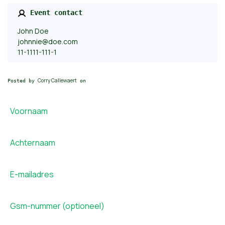
Event contact
John Doe
johnnie@doe.com
11-1111-111-1
Corry Callewaert
Posted by
on
Voornaam
Achternaam
E-mailadres
Gsm-nummer (optioneel)