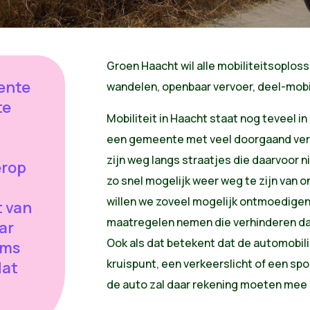
Groen Haacht wil alle mobiliteitsoplos
ente
wandelen, openbaar vervoer, deel-mobil
te
Mobiliteit in Haacht staat nog teveel in
een gemeente met veel doorgaand verk
zijn weg langs straatjes die daarvoor n
erop
zo snel mogelijk weer weg te zijn van 
d
willen we zoveel mogelijk ontmoedige
t van
maatregelen nemen die verhinderen dat
ar
Ook als dat betekent dat de automobilis
oms
kruispunt, een verkeerslicht of een s
dat
de auto zal daar rekening moeten mee
t