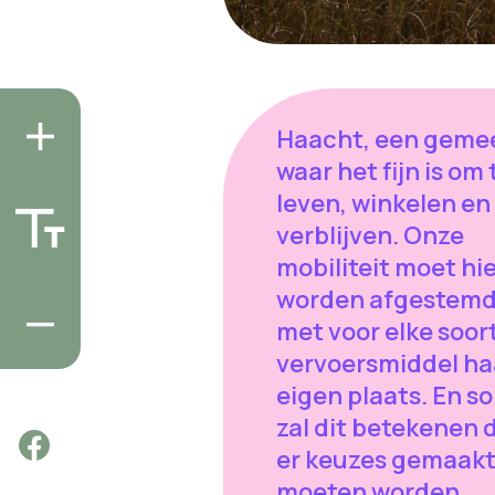
Haacht, een geme
waar het fijn is om 
leven, winkelen en
verblijven. Onze
mobiliteit moet hi
worden afgestem
met voor elke soor
vervoersmiddel ha
eigen plaats. En s
zal dit betekenen 
er keuzes gemaak
moeten worden.