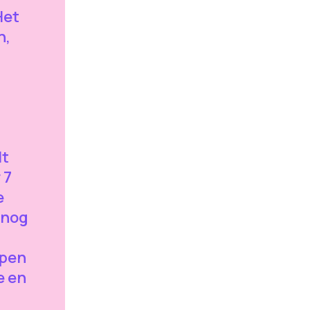
Het
n,
lt
 7
e
 nog
open
e en