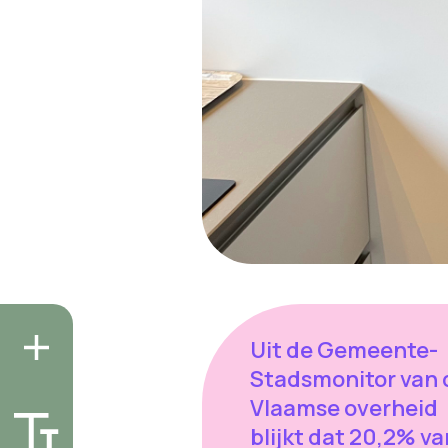
Uit de Gemeente-
Stadsmonitor van 
Vlaamse overheid
blijkt dat 20,2% va