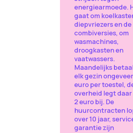
energiearmoede. 
gaat om koelkaste
diepvriezers en de
combiversies, om
wasmachines,
droogkasten en
vaatwassers.
Maandelijks betaa
elk gezin ongeveer
euro per toestel, d
overheid legt daar
2 euro bij. De
huurcontracten l
over 10 jaar, servic
garantie zijn