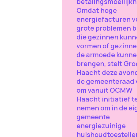
betalingsmoeilijk
Omdat hoge
energiefacturen v
grote problemen bi
die gezinnen kun
vormen of gezinne
de armoede kunn
brengen, stelt Gro
Haacht deze avon
de gemeenteraad 
om vanuit OCMW
Haacht initiatief t
nemen om in de ei
gemeente
energiezuinige
huishoudtoestelle