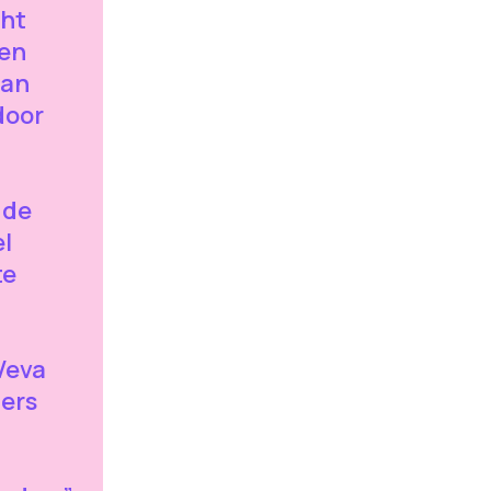
cht
men
dan
door
 de
l
te
Veva
ners