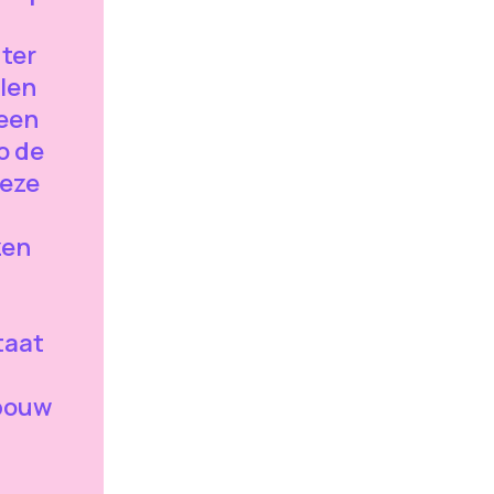
ter
llen
 een
o de
deze
zen
taat
bouw