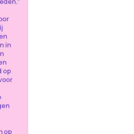
heden.”
oor
j
nen
n in
en
en
d op
voor
e
gen
n op