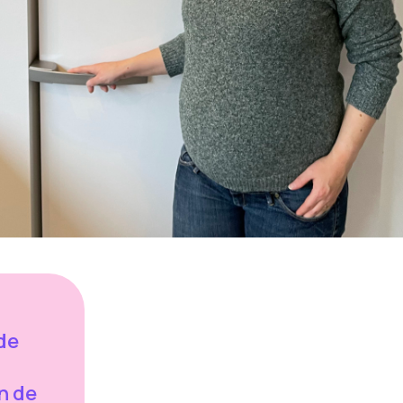
de
n de