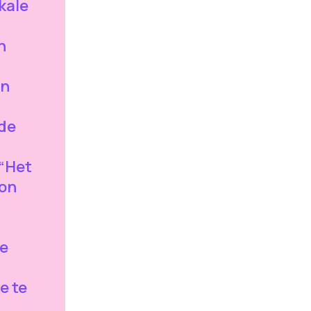
kale
n
en
de
 “Het
lon
de
e te