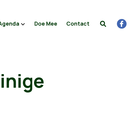
Agenda
Doe Mee
Contact
r
inige