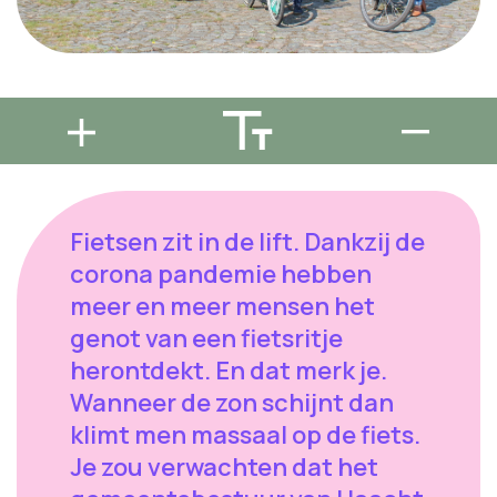
Fietsen zit in de lift. Dankzij de
corona pandemie hebben
meer en meer mensen het
genot van een fietsritje
herontdekt. En dat merk je.
Wanneer de zon schijnt dan
klimt men massaal op de fiets.
Je zou verwachten dat het